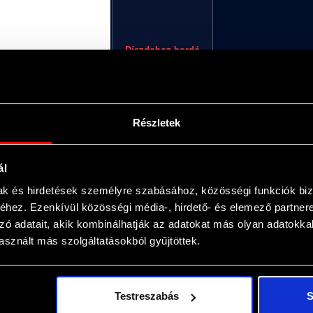
Díszdoboz bordó
(
+
3 500
Ft
)
Egyéni üzenet, amellyel igazán különlegessé 
Részletek
ál
mak és hirdetések személyre szabásához, közösségi funkciók biz
hez. Ezenkívül közösségi média-, hirdető- és elemező partner
zó adatait, akik kombinálhatják az adatokat más olyan adatokka
sznált más szolgáltatásokból gyűjtöttek.
Testreszabás
S