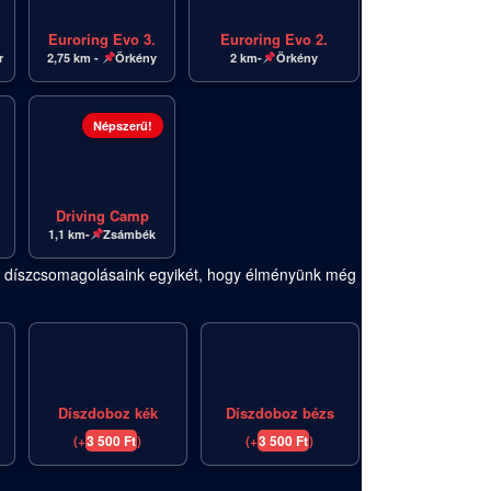
Euroring Evo 3.
Euroring Evo 2.
r
2,75 km -
Örkény
2 km-
Örkény
Népszerű!
Driving Camp
1,1 km-
Zsámbék
za díszcsomagolásaink egyikét, hogy élményünk még
Díszdoboz kék
Díszdoboz bézs
(
+
3 500
Ft
)
(
+
3 500
Ft
)