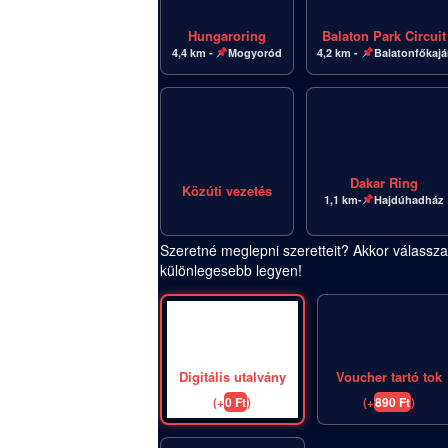
Hungaroring
Balaton Park Circuit
4,4 km -
Mogyoród
4,2 km -
Balatonfőkajá
Dakar Ring
Közúti vezetés
1,1 km-
Hajdúhadház
Szeretné meglepni szeretteit? Akkor válass
különlegesebb legyen!
Digitális utalvány
Voucher tartó tok
(
+
0
Ft
)
(
+
890
Ft
)