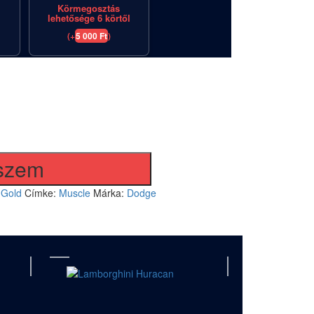
Körmegosztás
lehetősége 6 körtől
(
+
5 000
Ft
)
RENDELÉS ÖSSZEGE:
eszem
,
Gold
Címke:
Muscle
Márka:
Dodge