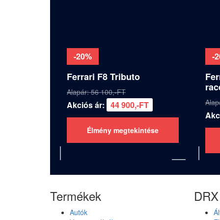
-20%
-
Ferrari F8 Tributo
Fer
rac
Alapár: 56 100,-FT
Alap
Akciós ár:
44 900,-FT
Akc
Élmény megtekintése
Termékek
DRX 
Autók
Ál