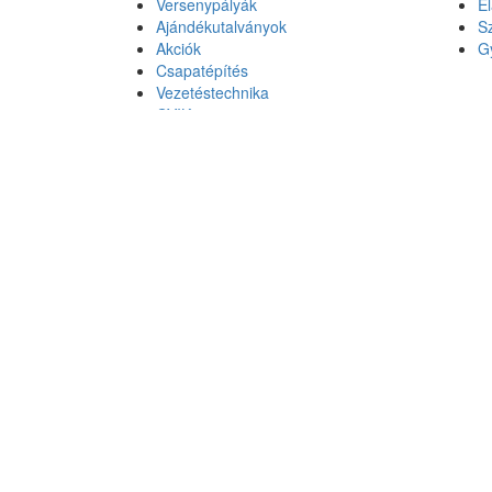
Versenypályák
El
Ajándékutalványok
S
Akciók
Gy
Csapatépítés
Vezetéstechnika
GYIK
© 2025 DRX Sport Élményvezetés - All rights reserved
Preview