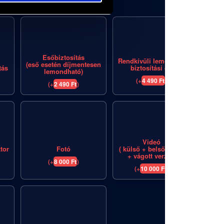
einkből
Esőbiztosítás
Rendkívüli lemondási
(eső esetén díjmentesen
tás
biztosítási díj
lemondható)
(
+
4 490
Ft
)
(
+
2 490
Ft
)
Videó
tor
Fotó
( külső + belső nyers
+ vágott verzió)
(
+
8 000
Ft
)
(
+
10 000
Ft
)