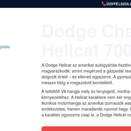
ÜGYFÉLSZOL
Dodge Cha
Hellcat 70
lalás
A Dodge Hellcat az amerikai autógyártás ösztönö
magyarázkodik: amint megérzed a gázpedál reakci
dolgozik érted – és ellened egyszerre. A gyorsul
messze kilóg a megszokott keretekből.
A feltöltött V8 hangja mély és fenyegető, minth
környezetéhez. A Hellcat karaktere nem kér eng
ikonikus motorhangja az amerikai izomautók ess
emlékezetes, hanem maradandó nyomot hagy. Ha 
a karakter egyszerre csap le, a Dodge Hellcat 