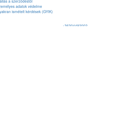
állás a szerződéstől
Templom utca 8.
zemélyes adatok védelme
akran ismételt kérdések (GYIK)
2161 Csomád
+36304492002
regisztrációval kapcsolatos kérd
ügyfélszolgálat, pénzügy
+36203136431
autóbérlés, közúti vezetés,
vezetéstechnikai tréning, műszak
információk
.