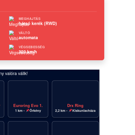
MEGHAJTÁS
hátsó kerék (RWD)
VÁLTÓ
automata
VÉGSEBESSÉG
320 km/h
y valóra válik!
y
Euroring Evo 1.
Drx Ring
1 km -
Örkény
2,2 km -
Kiskunlacháza