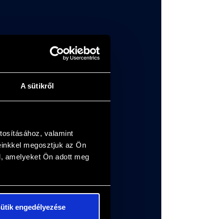
tehető az utalvány!
A sütikről
tosításához, valamint
einkkel megosztjuk az Ön
l, amelyeket Ön adott meg
ütik engedélyezése