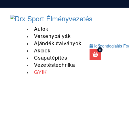
Autók
Versenypályák
Ajándékutalványok
Időpontfoglalás
Fog
Akciók
0
Csapatépítés
Vezetéstechnika
GYIK