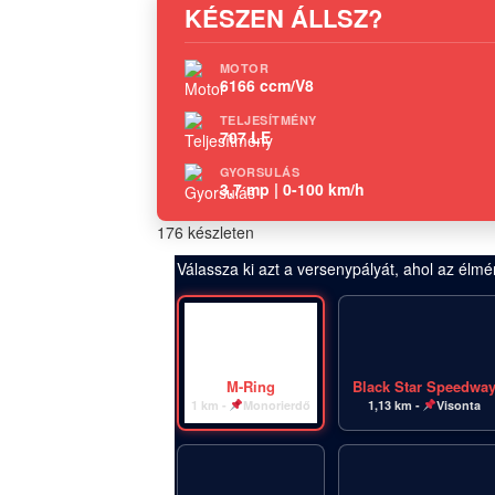
KÉSZEN ÁLLSZ?
MOTOR
6166 ccm/V8
TELJESÍTMÉNY
707 LE
GYORSULÁS
3,7 mp | 0-100 km/h
176 készleten
Válassza ki azt a versenypályát, ahol az élmén
M-Ring
Black Star Speedwa
1 km -
Monorierdő
1,13 km -
Visonta