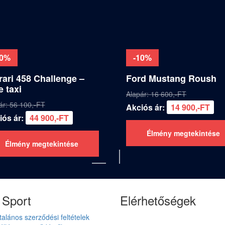
20%
-10%
rari 458 Challenge –
Ford Mustang Roush
e taxi
Alapár: 16 600,-FT
ár: 56 100,-FT
Akciós ár:
14 900,-FT
iós ár:
44 900,-FT
Élmény megtekintése
Élmény megtekintése
Sport
Elérhetőségek
talános szerződési feltételek
Drx Sport Kft.