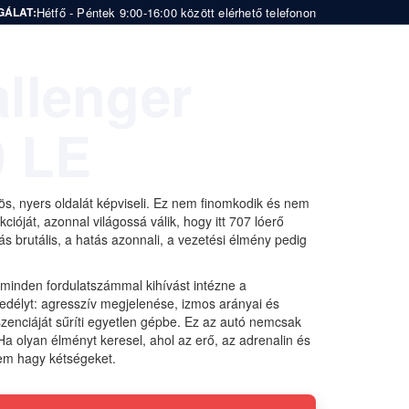
Hétfő - Péntek 9:00-16:00 között elérhető telefonon
GÁLAT:
llenger
0 LE
s, nyers oldalát képviseli. Ez nem finomkodik és nem
óját, azonnal világossá válik, hogy itt 707 lóerő
ás brutális, a hatás azonnali, a vezetési élmény pedig
a minden fordulatszámmal kihívást intézne a
edélyt: agresszív megjelenése, izmos arányai és
zenciáját sűríti egyetlen gépbe. Ez az autó nemcsak
olyan élményt keresel, ahol az erő, az adrenalin és
nem hagy kétségeket.