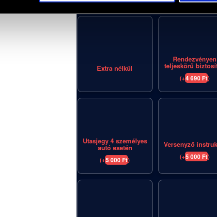
Válassz, akár többet elérhető kiegészítő jegy
Rendezvényen
teljeskörű biztosí
Extra nélkül
(
+
4 690
Ft
)
Utasjegy 4 személyes
Versenyző instruk
autó esetén
(
+
5 000
Ft
)
(
+
5 000
Ft
)