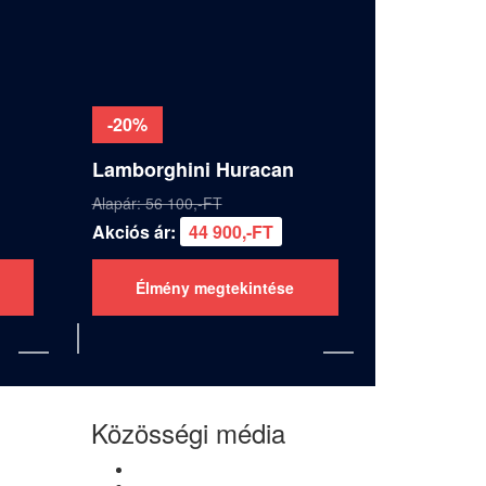
-20%
Lamborghini Huracan
Alapár: 56 100,-FT
Akciós ár:
44 900,-FT
Élmény megtekintése
Közösségi média