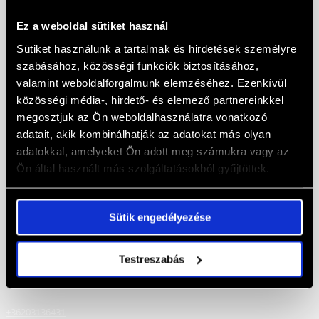
DRX Sport
Ez a weboldal sütiket használ
Általános szerződési feltételek
Sütiket használunk a tartalmak és hirdetések személyre
Elállás a szerződéstől
szabásához, közösségi funkciók biztosításához,
Személyes adatok védelme
Gyakran ismételt kérdések (GYIK)
valamint weboldalforgalmunk elemzéséhez. Ezenkívül
közösségi média-, hirdető- és elemező partnereinkkel
Elérhetőségek
megosztjuk az Ön weboldalhasználatra vonatkozó
adatait, akik kombinálhatják az adatokat más olyan
Drx Sport Kft.
adatokkal, amelyeket Ön adott meg számukra vagy az
Ön által használt más szolgáltatásokból gyűjtöttek.
Templom utca 8.
2161 Csomád
Sütik engedélyezése
+36304492002
Testreszabás
regisztrációval kapcsolatos kérdések, ügyfélszolgálat, pénzügy
+36203136431