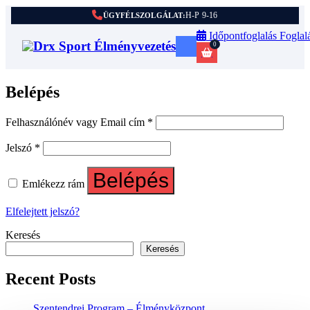
H-P 9-16
ÜGYFÉLSZOLGÁLAT:
Időpontfoglalás
Foglal
0
Belépés
Kötelező
Felhasználónév vagy Email cím
*
Kötelező
Jelszó
*
Belépés
Emlékezz rám
Elfelejtett jelszó?
Keresés
Keresés
Recent Posts
Szentendrei Program – Élményközpont