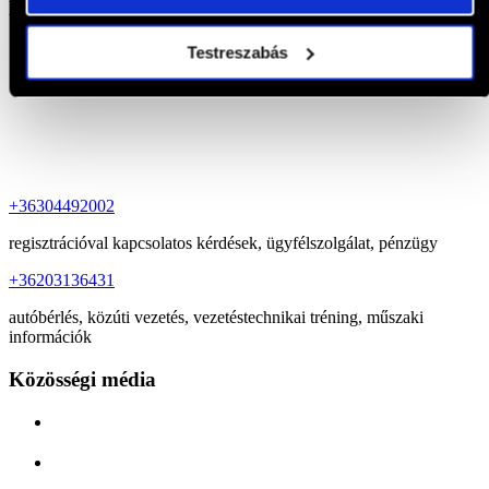
Elérhetőségek
Testreszabás
Drx Sport Kft.
Templom utca 8.
2161 Csomád
+36304492002
regisztrációval kapcsolatos kérdések, ügyfélszolgálat, pénzügy
+36203136431
autóbérlés, közúti vezetés, vezetéstechnikai tréning, műszaki
információk
Közösségi média