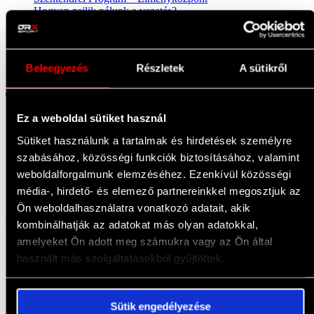
Hogyan zajlik nálunk a vezetés?
Recent Comments
Beleegyezés
Részletek
A sütikről
Nincs megjeleníthető bejegyzés.
Termékek
Ez a weboldal sütiket használ
Autók
Versenypályák
Sütiket használunk a tartalmak és hirdetések személyre
Ajándékutalványok
szabásához, közösségi funkciók biztosításához, valamint
Akciók
weboldalforgalmunk elemzéséhez. Ezenkívül közösségi
Csapatépítés
Vezetéstechnika
média-, hirdető- és elemező partnereinkkel megosztjuk az
GYIK
Ön weboldalhasználatra vonatkozó adatait, akik
kombinálhatják az adatokat más olyan adatokkal,
DRX Sport
amelyeket Ön adott meg számukra vagy az Ön által
Általános szerződési feltételek
használt más szolgáltatásokból gyűjtöttek.
Elállás a szerződéstől
Személyes adatok védelme
Gyakran ismételt kérdések (GYIK)
Sütik engedélyezése