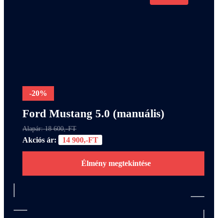
-20%
Ford Mustang 5.0 (manuális)
Alapár: 18 600,-FT
Akciós ár:
14 900,-FT
Élmény megtekintése