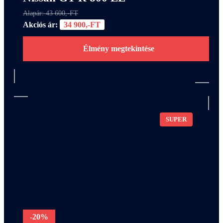
Alapár: 43 600,-FT
Akciós ár:
34 900,-FT
Élmény megtekintése
SUPER
-20%