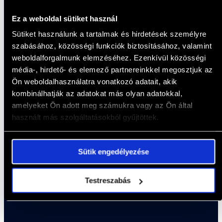
-20%
Ez a weboldal sütiket használ
BMW M4 Competition
Sütiket használunk a tartalmak és hirdetések személyre
szabásához, közösségi funkciók biztosításához, valamint
Alapár: 18 600,-FT
weboldalforgalmunk elemzéséhez. Ezenkívül közösségi
Akciós ár:
14 900,-FT
média-, hirdető- és elemező partnereinkkel megosztjuk az
Ön weboldalhasználatra vonatkozó adatait, akik
Élmény megtekintése
kombinálhatják az adatokat más olyan adatokkal,
amelyeket Ön adott meg számukra vagy az Ön által
használt más szolgáltatásokból gyűjtöttek.
Sütik engedélyezése
MUSCLE
Testreszabás