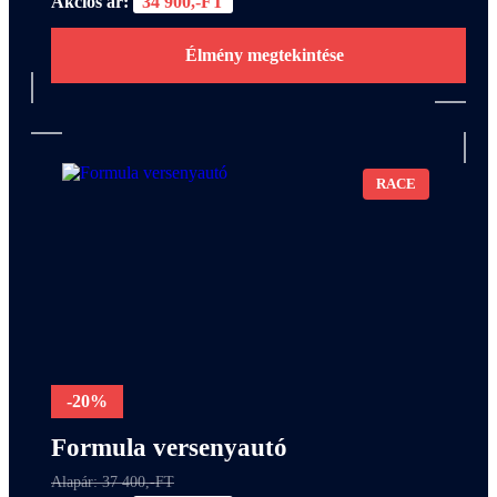
Akciós ár:
34 900,-FT
Élmény megtekintése
RACE
-20%
Formula versenyautó
Alapár: 37 400,-FT