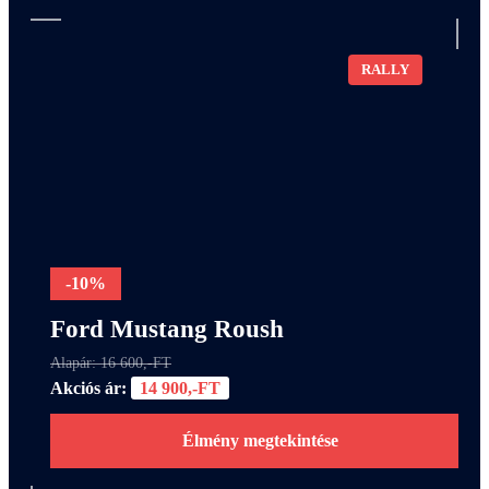
RALLY
-10%
Ford Mustang Roush
Alapár: 16 600,-FT
Akciós ár:
14 900,-FT
Élmény megtekintése