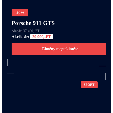
-20%
Porsche 911 GTS
Alapár: 37 400,-FT
Akciós ár:
29 900,-FT
Élmény megtekintése
SPORT