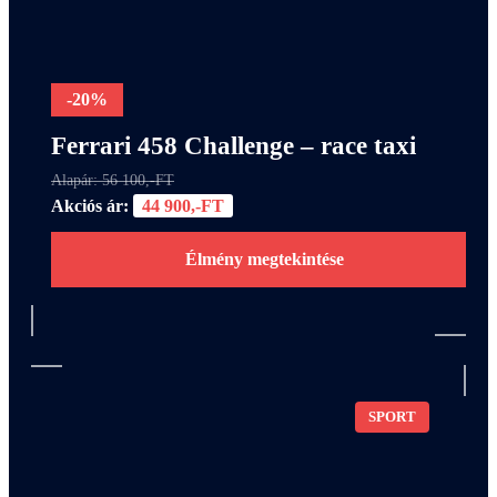
-20%
Ferrari 458 Challenge – race taxi
Alapár: 56 100,-FT
Akciós ár:
44 900,-FT
Élmény megtekintése
SPORT