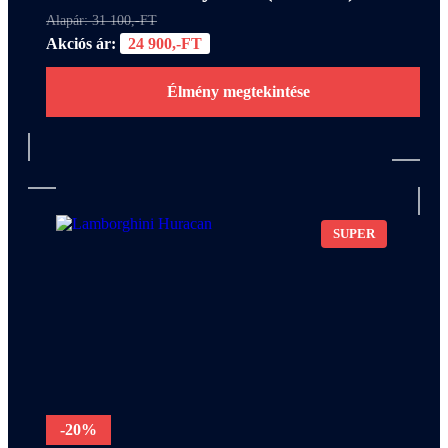
Alapár: 31 100,-FT
Akciós ár:
24 900,-FT
Élmény megtekintése
SUPER
-20%