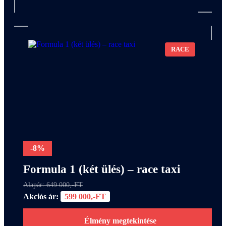
RACE
-8%
Formula 1 (két ülés) – race taxi
Alapár: 649 000,-FT
Akciós ár:
599 000,-FT
Élmény megtekintése