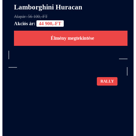
Lamborghini Huracan
Alapár: 56 100,-FT
Akciós ár:
44 900,-FT
Élmény megtekintése
RALLY