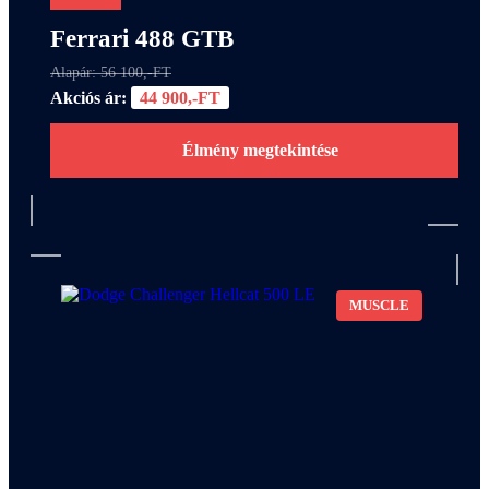
Ferrari 488 GTB
Alapár: 56 100,-FT
Akciós ár:
44 900,-FT
Élmény megtekintése
MUSCLE