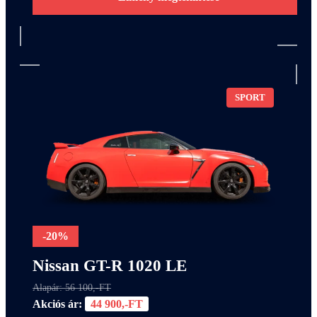
SPORT
-20%
Nissan GT-R 1020 LE
Alapár: 56 100,-FT
Akciós ár:
44 900,-FT