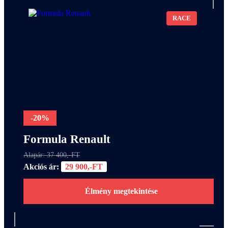
RACE
-20%
Formula Renault
Alapár: 37 400,-FT
Akciós ár:
29 900,-FT
Élmény megtekintése