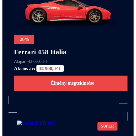
-20%
Ferrari 458 Italia
Alapár: 43 600,-FT
Akciós ár:
34 900,-FT
Élmény megtekintése
SUPER