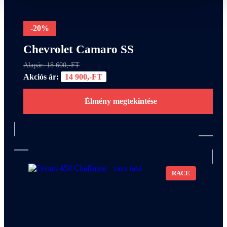
-20%
Chevrolet Camaro SS
Alapár: 18 600,-FT
Akciós ár:
14 900,-FT
Élmény megtekintése
RACE