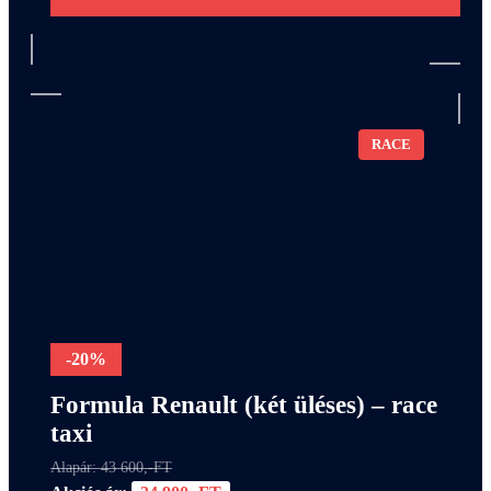
RACE
-20%
Formula Renault (két üléses) – race
taxi
Alapár: 43 600,-FT