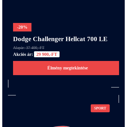
-20%
Dodge Challenger Hellcat 700 LE
Alapár: 37 400,-FT
Akciós ár:
29 900,-FT
Élmény megtekintése
SPORT