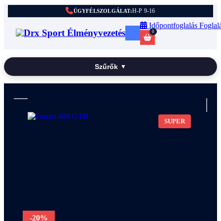
H-P 9-16
ÜGYFÉLSZOLGÁLAT:
Időpontfoglalás
Foglal
0
Szűrők
▼
SUPER
-20%