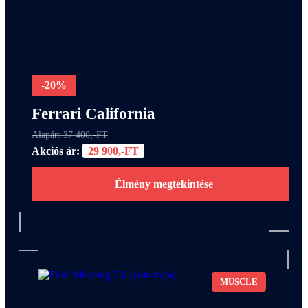
-20%
Ferrari California
Alapár: 37 400,-FT
Akciós ár:
29 900,-FT
Élmény megtekintése
MUSCLE