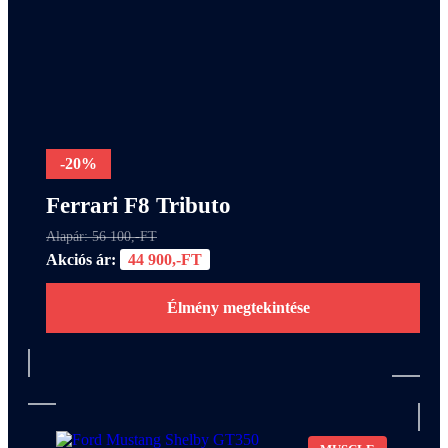
-20%
Ferrari F8 Tributo
Alapár: 56 100,-FT
Akciós ár:
44 900,-FT
Élmény megtekintése