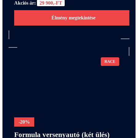
Akciós ár:
29 900,-FT
Élmény megtekintése
RACE
-20%
Formula versenyautó (két ülés)