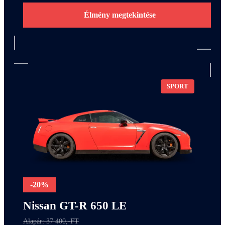
Élmény megtekintése
SPORT
-20%
Nissan GT-R 650 LE
Alapár: 37 400,-FT