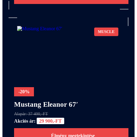
MUSCLE
-20%
Mustang Eleanor 67′
Alapár: 37 400,-FT
Akciós ár:
29 900,-FT
Élmény megtekintése