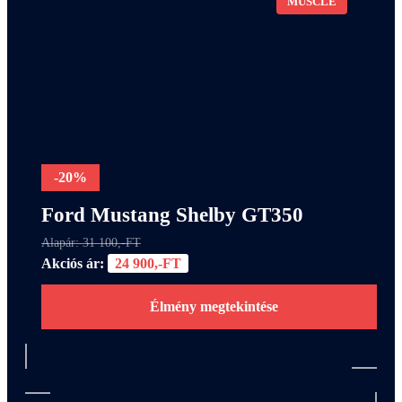
MUSCLE
-20%
Ford Mustang Shelby GT350
Alapár: 31 100,-FT
Akciós ár:
24 900,-FT
Élmény megtekintése