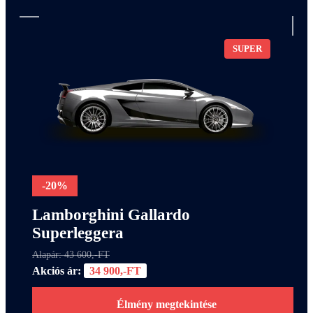
SUPER
-20%
Lamborghini Gallardo
Superleggera
Alapár: 43 600,-FT
Akciós ár:
34 900,-FT
Élmény megtekintése