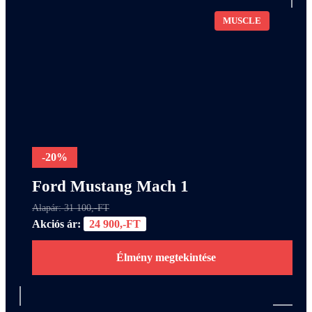
MUSCLE
-20%
Ford Mustang Mach 1
Alapár: 31 100,-FT
Akciós ár:
24 900,-FT
Élmény megtekintése