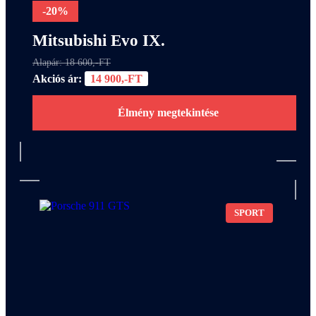
-20%
Mitsubishi Evo IX.
Alapár: 18 600,-FT
Akciós ár:
14 900,-FT
Élmény megtekintése
SPORT