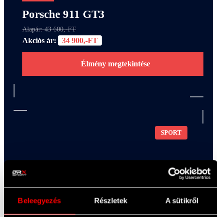
Porsche 911 GT3
Alapár: 43 600,-FT
Akciós ár:
34 900,-FT
Élmény megtekintése
SPORT
Beleegyezés
Részletek
A sütikről