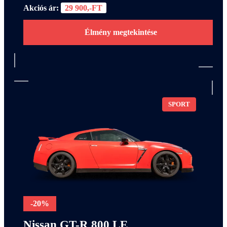
Akciós ár:
29 900,-FT
Élmény megtekintése
SPORT
-20%
Nissan GT-R 800 LE