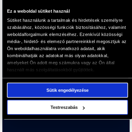
-20%
Ez a weboldal sütiket használ
BMW M4 Competition
Sütiket használunk a tartalmak és hirdetések személyre
szabásához, közösségi funkciók biztosításához, valamint
Alapár: 18 600,-FT
weboldalforgalmunk elemzéséhez. Ezenkívül közösségi
Akciós ár:
14 900,-FT
média-, hirdető- és elemező partnereinkkel megosztjuk az
Ön weboldalhasználatra vonatkozó adatait, akik
Élmény megtekintése
kombinálhatják az adatokat más olyan adatokkal,
amelyeket Ön adott meg számukra vagy az Ön által
használt más szolgáltatásokból gyűjtöttek.
Sütik engedélyezése
MUSCLE
Testreszabás