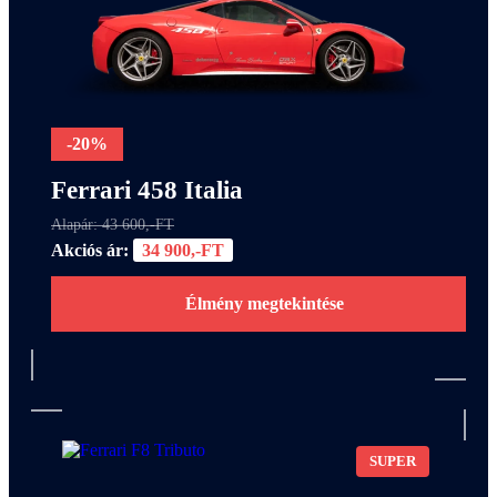
-20%
Ferrari 458 Italia
Alapár: 43 600,-FT
Akciós ár:
34 900,-FT
Élmény megtekintése
SUPER