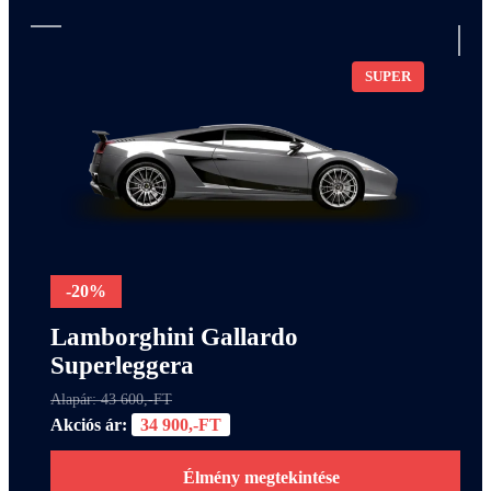
SUPER
-20%
Lamborghini Gallardo
Superleggera
Alapár: 43 600,-FT
Akciós ár:
34 900,-FT
Élmény megtekintése