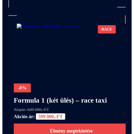
RACE
-8%
Formula 1 (két ülés) – race taxi
Alapár: 649 000,-FT
Akciós ár:
599 000,-FT
Élmény megtekintése