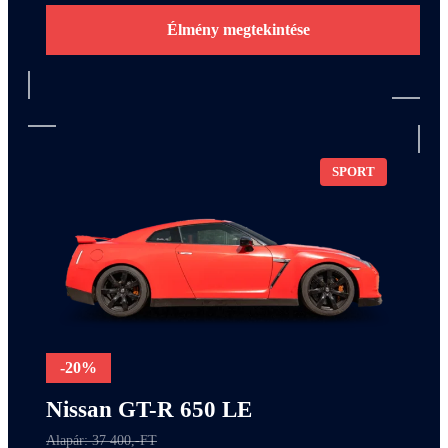
Élmény megtekintése
SPORT
-20%
Nissan GT-R 650 LE
Alapár: 37 400,-FT