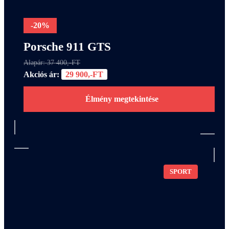
-20%
Porsche 911 GTS
Alapár: 37 400,-FT
Akciós ár:
29 900,-FT
Élmény megtekintése
SPORT