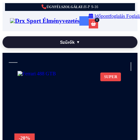
H-P 9-16
ÜGYFÉLSZOLGÁLAT:
Időpontfoglalás
Foglal
0
Szűrők
▼
SUPER
-20%