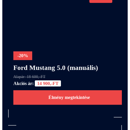
-20%
Ford Mustang 5.0 (manuális)
Alapár: 18 600,-FT
Akciós ár:
14 900,-FT
Élmény megtekintése