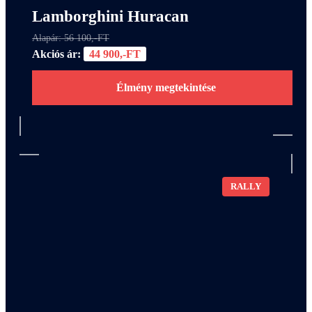
Lamborghini Huracan
Alapár: 56 100,-FT
Akciós ár:
44 900,-FT
Élmény megtekintése
RALLY