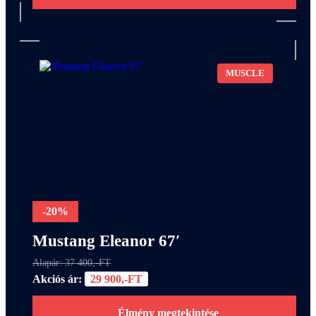
MUSCLE
-20%
Mustang Eleanor 67′
Alapár: 37 400,-FT
Akciós ár:
29 900,-FT
Élmény megtekintése