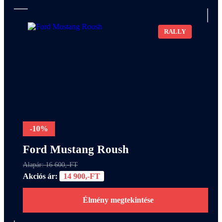
RALLY
-10%
Ford Mustang Roush
Alapár: 16 600,-FT
Akciós ár:
14 900,-FT
Élmény megtekintése