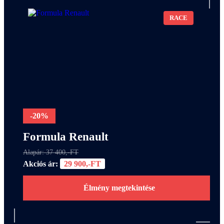
RACE
-20%
Formula Renault
Alapár: 37 400,-FT
Akciós ár:
29 900,-FT
Élmény megtekintése