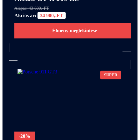
Alapár: 43 600,-FT
Akciós ár:
34 900,-FT
Élmény megtekintése
SUPER
-20%