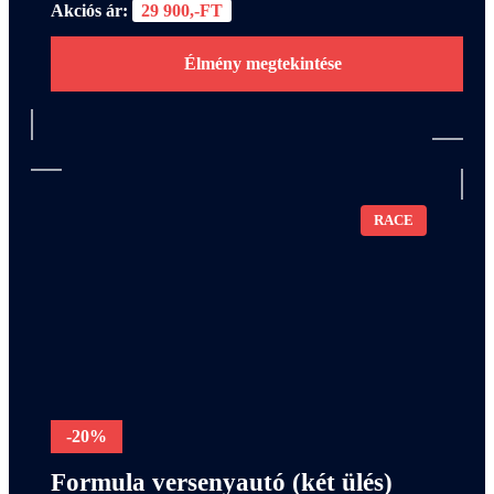
Akciós ár:
29 900,-FT
Élmény megtekintése
RACE
-20%
Formula versenyautó (két ülés)