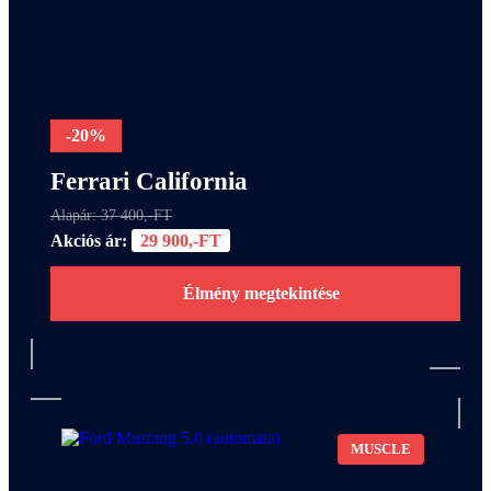
-20%
Ferrari California
Alapár: 37 400,-FT
Akciós ár:
29 900,-FT
Élmény megtekintése
MUSCLE