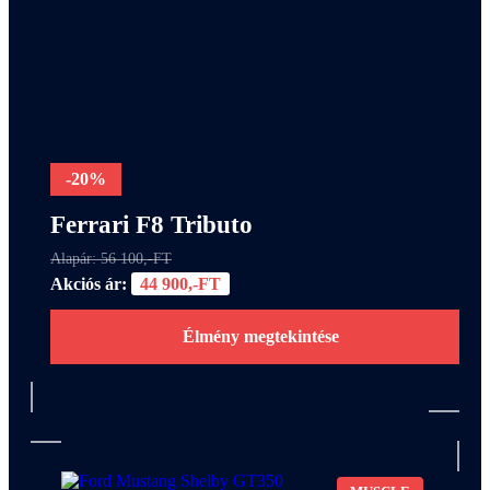
-20%
Ferrari F8 Tributo
Alapár: 56 100,-FT
Akciós ár:
44 900,-FT
Élmény megtekintése