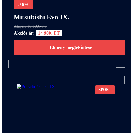
-20%
Mitsubishi Evo IX.
Alapár: 18 600,-FT
Akciós ár:
14 900,-FT
Élmény megtekintése
SPORT