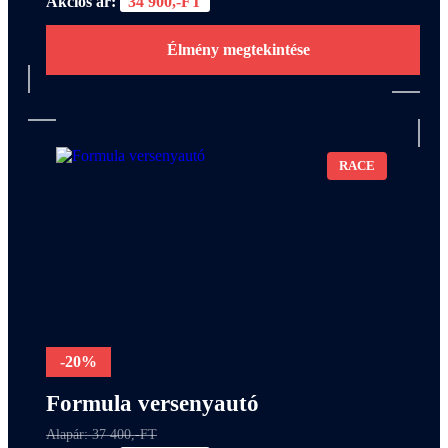
Akciós ár:
34 900,-FT
Élmény megtekintése
RACE
-20%
Formula versenyautó
Alapár: 37 400,-FT