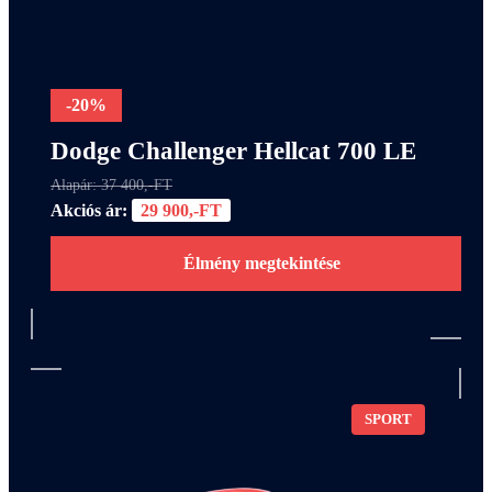
-20%
Dodge Challenger Hellcat 700 LE
Alapár: 37 400,-FT
Akciós ár:
29 900,-FT
Élmény megtekintése
SPORT