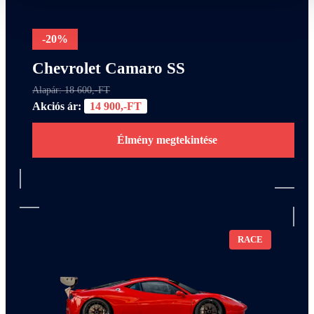
-20%
Chevrolet Camaro SS
Alapár: 18 600,-FT
Akciós ár:
14 900,-FT
Élmény megtekintése
RACE