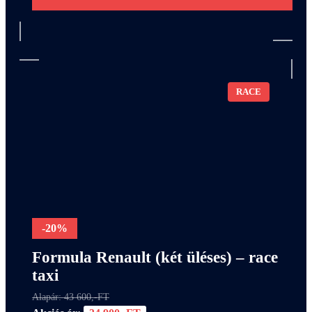
RACE
-20%
Formula Renault (két üléses) – race
taxi
Alapár: 43 600,-FT