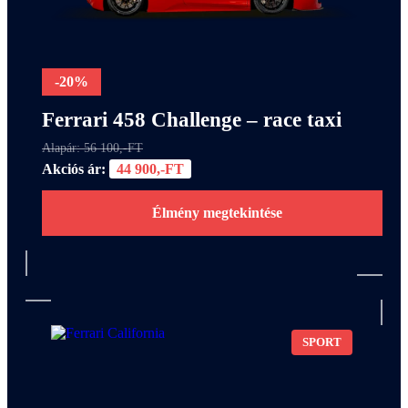
-20%
Ferrari 458 Challenge – race taxi
Alapár: 56 100,-FT
Akciós ár:
44 900,-FT
Élmény megtekintése
SPORT