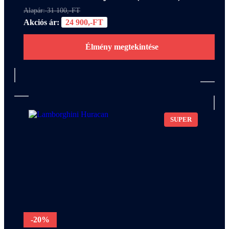
Alapár: 31 100,-FT
Akciós ár:
24 900,-FT
Élmény megtekintése
SUPER
-20%