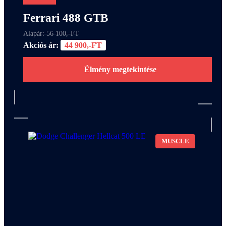
Ferrari 488 GTB
Alapár: 56 100,-FT
Akciós ár:
44 900,-FT
Élmény megtekintése
MUSCLE