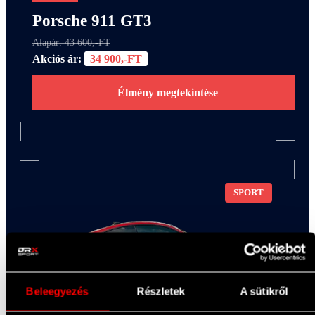
Porsche 911 GT3
Alapár: 43 600,-FT
Akciós ár:
34 900,-FT
Élmény megtekintése
SPORT
Beleegyezés
Részletek
A sütikről