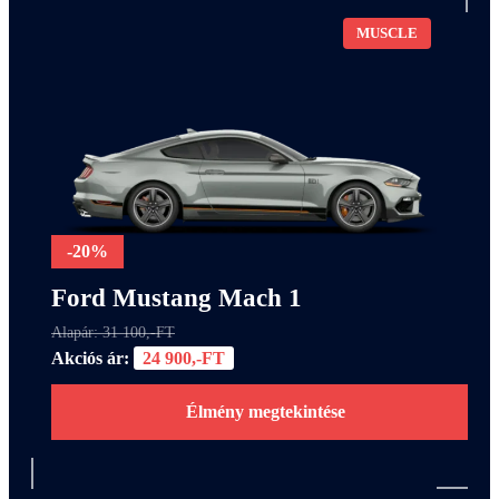
MUSCLE
-20%
Ford Mustang Mach 1
Alapár: 31 100,-FT
Akciós ár:
24 900,-FT
Élmény megtekintése